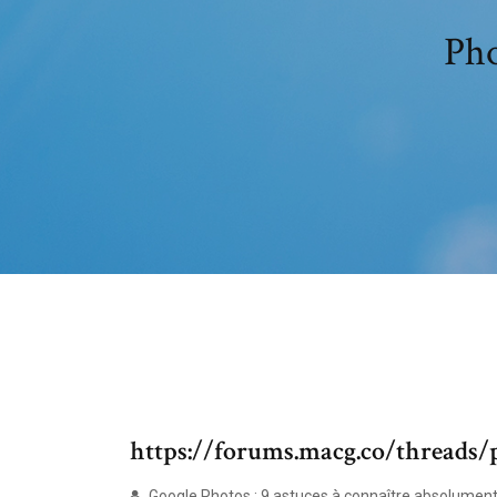
Pho
https://forums.macg.co/threads/
Google Photos : 9 astuces à connaître absolument 