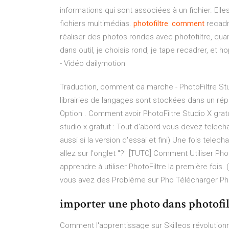
informations qui sont associées à un fichier. Elle
fichiers multimédias.
photofiltre
:
comment
recadre
réaliser des photos rondes avec photofiltre, qua
dans outil, je choisis rond, je tape recadrer, et 
- Vidéo dailymotion
Traduction, comment ca marche - PhotoFiltre Studi
librairies de langages sont stockées dans un rép
Option . Comment avoir PhotoFiltre Studio X gratui
studio x gratuit : Tout d'abord vous devez telech
aussi si la version d'essai et fini) Une fois telech
allez sur l'onglet "?" [TUTO] Comment Utiliser Phot
apprendre à utiliser PhotoFiltre la première fois
vous avez des Problème sur Pho Télécharger Pho
importer une photo dans photofil
Comment l'apprentissage sur Skilleos révolution