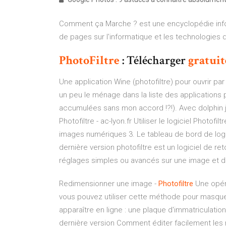
Comment ça Marche ? est une encyclopédie infor
de pages sur l'informatique et les technologies 
PhotoFiltre
: Télécharger
gratui
Une application Wine (photofiltre) pour ouvrir par 
un peu le ménage dans la liste des applications p
accumulées sans mon accord !?!). Avec dolphin j'ai
Photofiltre - ac-lyon.fr Utiliser le logiciel Photo
images numériques 3. Le tableau de bord de logic
dernière version photofiltre est un logiciel de r
réglages simples ou avancés sur une image et de lu
Redimensionner une image -
Photofiltre
Une opéra
vous pouvez utiliser cette méthode pour masquer 
apparaître en ligne : une plaque d'immatriculation
dernière version Comment éditer facilement le