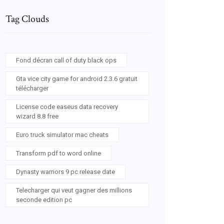
Tag Clouds
Fond décran call of duty black ops
Gta vice city game for android 2.3.6 gratuit
télécharger
License code easeus data recovery
wizard 8.8 free
Euro truck simulator mac cheats
Transform pdf to word online
Dynasty warriors 9 pc release date
Telecharger qui veut gagner des millions
seconde edition pc