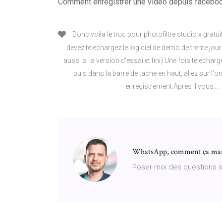
Comment enregistrer une video depuis faceboo
Donc voila le truc pour photofiltre studio x gratu
devez telechargez le logiciel de demo de trente jou
aussi si la version d'essai et fini) Une fois telecharge
puis dans la barre de tache en haut, allez sur l'on
enregistrement Apres il vous...
WhatsApp, comment ça march
Poser moi des questions 