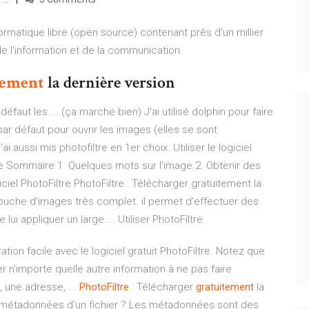
matique libre (open source) contenant près d'un millier
de l'information et de la communication.
tement
la dernière version
défaut les ... (ça marche bien) J'ai utilisé dolphin pour faire
ar défaut pour ouvrir les images (elles se sont
 aussi mis photofiltre en 1er choix. Utiliser le logiciel
filtre Sommaire 1. Quelques mots sur l’image 2. Obtenir des
iel PhotoFiltre PhotoFiltre : Télécharger gratuitement la
etouche d’images très complet. il permet d’effectuer des
i appliquer un large ... Utiliser PhotoFiltre
tion facile avec le logiciel gratuit PhotoFiltre. Notez que
n'importe quelle autre information à ne pas faire
, une adresse, ...
PhotoFiltre
: Télécharger
gratuitement
la
s métadonnées d’un fichier ? Les métadonnées sont des