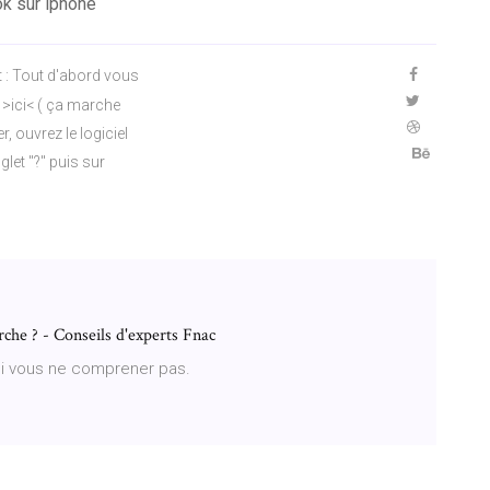
k sur iphone
it : Tout d'abord vous
r >ici< ( ça marche
r, ouvrez le logiciel
glet "?" puis sur
e ? - Conseils d'experts Fnac
si vous ne comprener pas.