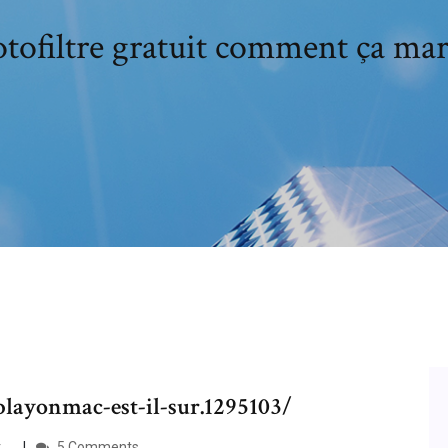
tofiltre gratuit comment ça ma
playonmac-est-il-sur.1295103/
...
5 Comments