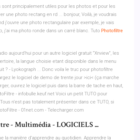
s sont principalement utiles pour les photos et pour les
r une photo rectang en rd ... bonjour, Voilà, je voudrais
nd j'ouvre une photo rectangulaire par exemple, je vais
hop, j'ai ma photo ronde dans un carré blanc. Tuto
Photofiltre
o aujourd'hui pour un autre logiciel gratuit "Xnview", les
ertoire, la langue choisie etant disponible dans le menu
t ? - Lyokograph ... Donc voila le truc pour photofiltre
argez le logiciel de demo de trente jour >ici< (ça marche
arger, ouvrez le logiciel puis dans la barre de tache en haut,
oFiltre - infobulle.keuf.net Voici un petit TUTO pour
. (Tous n'est pas totalement présenter dans ce TUTO, si
toFiltre - 01net.com - Telecharger.com
tre - Multimédia - LOGICIELS ...
ne la manière d'apprendre au quotidien. Apprendre la