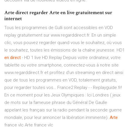
découvrir via de nouvelles vidéos en ligne.
Arte direct regarder Arte en live gratuitement sur
internet
Tous les programmes de Gulli sont accessibles en VOD
replay gratuitement sur www.regarddirect.fr. En un simple
clic, vous pouvez regarder quand vous le souhaitez, où vous
le souhaitez, toutes les émissions de la chaîne jeunesse.
HD1
en
direct
- HD 1 live HD Replay
Depuis votre ordinateur, votre
tablette ou votre smartphone, connectez-vous à notre site
www.regarddirect.fr et profitez d’un streaming en direct ainsi
que de tous les programmes en VOD, totalement gratuits,
pour regarder toutes vos…
France2 Replay - - Replayguide.fr!
En ce moment pour les Jeux Olympiques : Ici Londres ( jeux
de mots sur la fameuse phrase du Général De Gaulle
appelant les français sur la radio pendant la seconde guerre
mondiale, pour leur annoncer la libération imminente).
Arte
france vlc
Arte france vlc