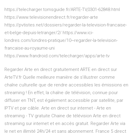
https://telecharger.tomsguide.fr/ARTE-TV,0301-62848.html
https://www.televisionendirect.fr/regarder-arte
https://pvtistes.net/dossiers/regarder-la-television-francaise-
et-belge-depuis-letranger/2/ https://www.ici-
londres.com/londres-pratique/10~regarder-la-television-
francaise-au-royaume-uni
https://www.frandroid.com/telecharger/apps/arte-tv
Regarder Arte en direct gratuitement ARTE en direct sur
ArteTV.fr Quelle meilleure manière de s’illustrer comme
chaîne culturelle que de rendre accessibles les émissions en
streaming ! En effet, la chaîne de télévision, connue pour
diffuser en TNT, est également accessible par satellite, par
IPTV et par câble. Arte en direct sur internet - Arte en
streaming - TV gratuite Chaine de télévision Arte en direct
streaming sur internet et en accès gratuit. Regarder Arte via
le net en illimité 24h/24 et sans abonnement. France 5 direct