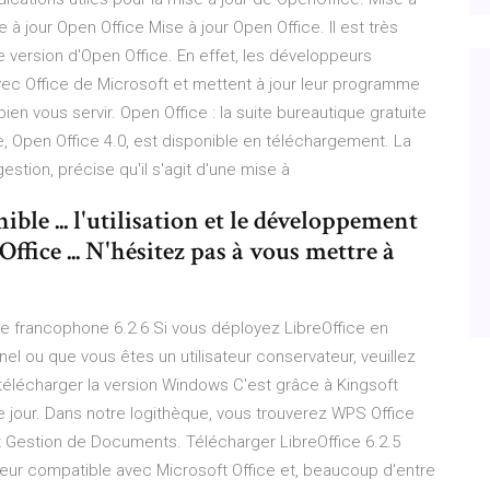
e à jour Open Office Mise à jour Open Office. Il est très
re version d'Open Office. En effet, les développeurs
avec Office de Microsoft et mettent à jour leur programme
ien vous servir. Open Office : la suite bureautique gratuite
te, Open Office 4.0, est disponible en téléchargement. La
estion, précise qu'il s'agit d'une mise à
ble ... l'utilisation et le développement
ffice ... N'hésitez pas à vous mettre à
e francophone 6.2.6 Si vous déployez LibreOffice en
l ou que vous êtes un utilisateur conservateur, veuillez
) télécharger la version Windows C'est grâce à Kingsoft
 jour. Dans notre logithèque, vous trouverez WPS Office
t Gestion de Documents. Télécharger LibreOffice 6.2.5
ableur compatible avec Microsoft Office et, beaucoup d'entre