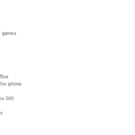
of games
ffice
 for iphone
ox 360
pc