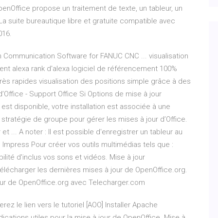
 OpenOffice propose un traitement de texte, un tableur, un
 La suite bureautique libre et gratuite compatible avec
016.
en Communication Software for FANUC CNC ... visualisation
t alexa rank d'alexa logiciel de référencement 100%
rès rapides visualisation des positions simple grâce à des
 d’Office - Support Office Si Options de mise à jour
est disponible, votre installation est associée à une
 stratégie de groupe pour gérer les mises à jour d’Office.
t ... A noter : Il est possible d'enregistrer un tableur au
e Impress Pour créer vos outils multimédias tels que :
ilité d'inclus vos sons et vidéos. Mise à jour
 Télécharger les dernières mises à jour de OpenOffice.org.
jour de OpenOffice.org avec Telecharger.com
ez le lien vers le tutoriel [AOO] Installer Apache
ications utiles pour la mise à jour de OpenOffice. Mise à