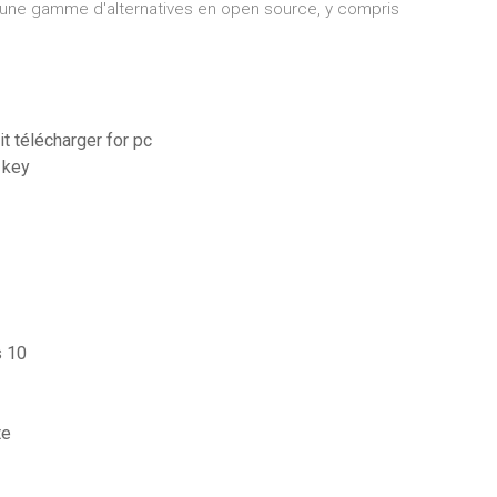
c une gamme d'alternatives en open source, y compris
t télécharger for pc
 key
s 10
te