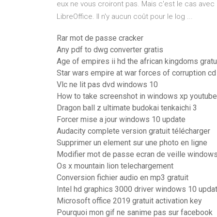
eux ne vous croiront pas. Mais c'est le cas ave
LibreOffice. Il n'y aucun coût pour le log ...
Rar mot de passe cracker
Any pdf to dwg converter gratis
Age of empires ii hd the african kingdoms gratui
Star wars empire at war forces of corruption cd
Vlc ne lit pas dvd windows 10
How to take screenshot in windows xp youtube
Dragon ball z ultimate budokai tenkaichi 3
Forcer mise a jour windows 10 update
Audacity complete version gratuit télécharger
Supprimer un element sur une photo en ligne
Modifier mot de passe ecran de veille window
Os x mountain lion telechargement
Conversion fichier audio en mp3 gratuit
Intel hd graphics 3000 driver windows 10 upda
Microsoft office 2019 gratuit activation key
Pourquoi mon gif ne sanime pas sur facebook