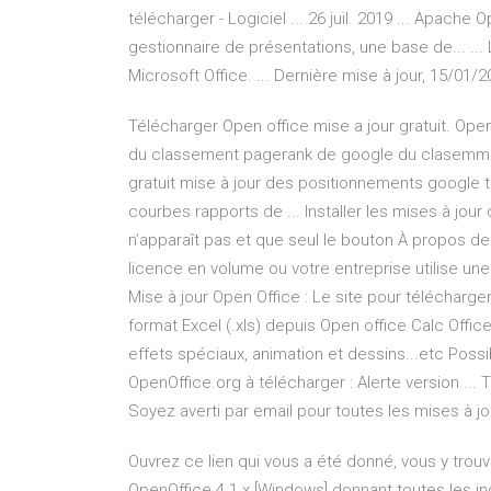
télécharger - Logiciel ... 26 juil. 2019 ... Apache
gestionnaire de présentations, une base de... ...
Microsoft Office. ... Dernière mise à jour, 15/01/2
Télécharger Open office mise a jour gratuit. Op
du classement pagerank de google du clasemmen
gratuit mise à jour des positionnements google t
courbes rapports de ... Installer les mises à jour
n’apparaît pas et que seul le bouton À propos de 
licence en volume ou votre entreprise utilise une
Mise à jour Open Office : Le site pour télécharger e
format Excel (.xls) depuis Open office Calc Offic
effets spéciaux, animation et dessins...etc Possib
OpenOffice.org à télécharger : Alerte version ...
Soyez averti par email pour toutes les mises à 
Ouvrez ce lien qui vous a été donné, vous y trouver
OpenOffice 4.1.x [Windows] donnant toutes les ind