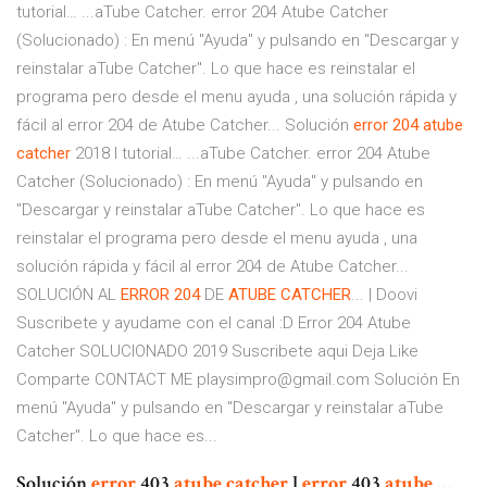
tutorial… ...aTube Catcher. error 204 Atube Catcher
(Solucionado) : En menú "Ayuda" y pulsando en "Descargar y
reinstalar aTube Catcher". Lo que hace es reinstalar el
programa pero desde el menu ayuda , una solución rápida y
fácil al error 204 de Atube Catcher... Solución
error
204
atube
catcher
2018 l tutorial… ...aTube Catcher. error 204 Atube
Catcher (Solucionado) : En menú "Ayuda" y pulsando en
"Descargar y reinstalar aTube Catcher". Lo que hace es
reinstalar el programa pero desde el menu ayuda , una
solución rápida y fácil al error 204 de Atube Catcher...
SOLUCIÓN AL
ERROR
204
DE
ATUBE
CATCHER
... | Doovi
Suscribete y ayudame con el canal :D Error 204 Atube
Catcher SOLUCIONADO 2019 Suscribete aqui Deja Like
Comparte CONTACT ME playsimpro@gmail.com Solución En
menú "Ayuda" y pulsando en "Descargar y reinstalar aTube
Catcher". Lo que hace es...
Solución
error
403
atube
catcher
l
error
403
atube
…