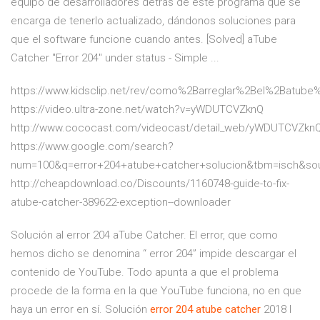
equipo de desarrolladores detrás de este programa que se
encarga de tenerlo actualizado, dándonos soluciones para
que el software funcione cuando antes. [Solved] aTube
Catcher "Error 204" under status - Simple ...
https://www.kidsclip.net/rev/como%2Barreglar%2Bel%2Batub
https://video.ultra-zone.net/watch?v=yWDUTCVZknQ
http://www.cococast.com/videocast/detail_web/yWDUTCVZkn
https://www.google.com/search?
num=100&q=error+204+atube+catcher+solucion&tbm=isch&so
http://cheapdownload.co/Discounts/1160748-guide-to-fix-
atube-catcher-389622-exception--downloader
Solución al error 204 aTube Catcher. El error, que como
hemos dicho se denomina “ error 204” impide descargar el
contenido de YouTube. Todo apunta a que el problema
procede de la forma en la que YouTube funciona, no en que
haya un error en sí. Solución
error
204
atube
catcher
2018 l