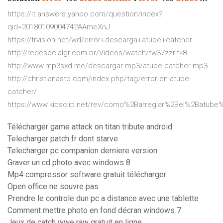
https://it.answers.yahoo.com/question/index?
qid=20180109004742AAmeXnJ
https://trvision.net/wd/error+descarga+atube+catcher
http://redesocialgr.com.br/Videos/watch/tw37zzrItk8
http://www.mp3sxd.me/descargar-mp3/atube-catcher-mp3
http://christianasto.com/index.php/tag/error-en-atube-
catcher/
https://www.kidsclip.net/rev/como%2Barreglar%2Bel%2Batub
Télécharger game attack on titan tribute android
Telecharger patch fr dont starve
Telecharger pc companion derniere version
Graver un cd photo avec windows 8
Mp4 compressor software gratuit télécharger
Open office ne souvre pas
Prendre le controle dun pc a distance avec une tablette
Comment mettre photo en fond décran windows 7
Jeux de catch wwe raw gratuit en ligne