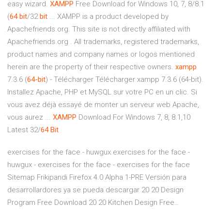
easy wizard.
XAMPP
Free Download for Windows 10, 7, 8/8.1
(
64
bit
/32
bit
... XAMPP is a product developed by
Apachefriends.org. This site is not directly affiliated with
Apachefriends.org . All trademarks, registered trademarks,
product names and company names or logos mentioned
herein are the property of their respective owners.
xampp
7.3.6 (
64-bit
) - Télécharger Télécharger xampp 7.3.6 (64-bit).
Installez Apache, PHP et MySQL sur votre PC en un clic. Si
vous avez déjà essayé de monter un serveur web Apache,
vous aurez ...
XAMPP
Download For Windows 7, 8, 8.1,10
Latest 32/
64
Bit
exercises for the face - huwgux
exercises for the face -
huwgux - exercises for the face - exercises for the face
Sitemap Frikipandi
Firefox 4.0 Alpha 1-PRE Versión para
desarrollardores ya se pueda descargar
20 20 Design
Program Free Download 20 20 Kitchen Design Free…