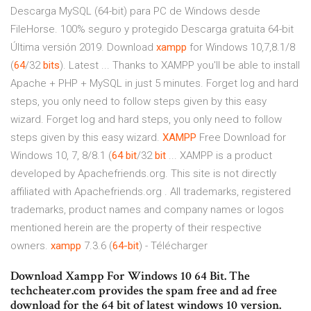
Descarga MySQL (64-bit) para PC de Windows desde
FileHorse. 100% seguro y protegido Descarga gratuita 64-bit
Última versión 2019. Download
xampp
for Windows 10,7,8.1/8
(
64
/32
bits
). Latest ... Thanks to XAMPP you'll be able to install
Apache + PHP + MySQL in just 5 minutes. Forget log and hard
steps, you only need to follow steps given by this easy
wizard. Forget log and hard steps, you only need to follow
steps given by this easy wizard.
XAMPP
Free Download for
Windows 10, 7, 8/8.1 (
64
bit
/32
bit
... XAMPP is a product
developed by Apachefriends.org. This site is not directly
affiliated with Apachefriends.org . All trademarks, registered
trademarks, product names and company names or logos
mentioned herein are the property of their respective
owners.
xampp
7.3.6 (
64-bit
) - Télécharger
Download Xampp For Windows 10 64 Bit. The
techcheater.com provides the spam free and ad free
download for the 64 bit of latest windows 10 version.