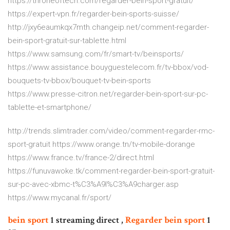
https://throneoftech.com/regarder-bein-sport-gratuit/
https://expert-vpn.fr/regarder-bein-sports-suisse/
http://jxy6eaumkqx7mth.changeip.net/comment-regarder-
bein-sport-gratuit-sur-tablette.html
https://www.samsung.com/fr/smart-tv/beinsports/
https://www.assistance.bouyguestelecom.fr/tv-bbox/vod-
bouquets-tv-bbox/bouquet-tv-bein-sports
https://www.presse-citron.net/regarder-bein-sport-sur-pc-
tablette-et-smartphone/
http://trends.slimtrader.com/video/comment-regarder-rmc-
sport-gratuit https://www.orange.tn/tv-mobile-dorange
https://www.france.tv/france-2/direct.html
https://funuvawoke.tk/comment-regarder-bein-sport-gratuit-
sur-pc-avec-xbmc-t%C3%A9l%C3%A9charger.asp
https://www.mycanal.fr/sport/
bein
sport
1 streaming direct ,
Regarder
bein
sport
1