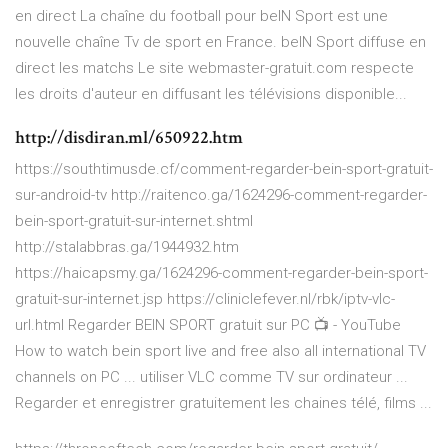
en direct La chaîne du football pour beIN Sport est une
nouvelle chaîne Tv de sport en France. beIN Sport diffuse en
direct les matchs Le site webmaster-gratuit.com respecte
les droits d'auteur en diffusant les télévisions disponible...
http://disdiran.ml/650922.htm
https://southtimusde.cf/comment-regarder-bein-sport-gratuit-
sur-android-tv http://raitenco.ga/1624296-comment-regarder-
bein-sport-gratuit-sur-internet.shtml
http://stalabbras.ga/1944932.htm
https://haicapsmy.ga/1624296-comment-regarder-bein-sport-
gratuit-sur-internet.jsp https://cliniclefever.nl/rbk/iptv-vlc-
url.html Regarder BEIN SPORT gratuit sur PC 📺 - YouTube
How to watch bein sport live and free also all international TV
channels on PC ... utiliser VLC comme TV sur ordinateur ...
Regarder et enregistrer gratuitement les chaines télé, films ...