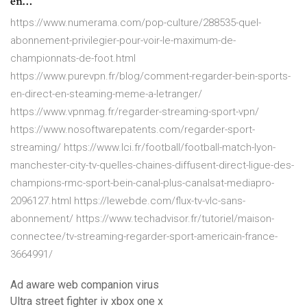
en…
https://www.numerama.com/pop-culture/288535-quel-
abonnement-privilegier-pour-voir-le-maximum-de-
championnats-de-foot.html
https://www.purevpn.fr/blog/comment-regarder-bein-sports-
en-direct-en-steaming-meme-a-letranger/
https://www.vpnmag.fr/regarder-streaming-sport-vpn/
https://www.nosoftwarepatents.com/regarder-sport-
streaming/ https://www.lci.fr/football/football-match-lyon-
manchester-city-tv-quelles-chaines-diffusent-direct-ligue-des-
champions-rmc-sport-bein-canal-plus-canalsat-mediapro-
2096127.html https://lewebde.com/flux-tv-vlc-sans-
abonnement/ https://www.techadvisor.fr/tutoriel/maison-
connectee/tv-streaming-regarder-sport-americain-france-
3664991/
Ad aware web companion virus
Ultra street fighter iv xbox one x