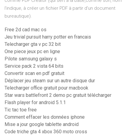
comme PDF Creator (qui sert à la base,comme son, nom
l'indique, à créer un fichier PDF à partir d'un document
bureautique).
Free 2d cad mac os
Jeu trivial pursuit harry potter en francais
Telecharger gta v pc 32 bit
One piece jeux pc en ligne
Pilote samsung galaxy s
Service pack 2 vista 64 bits
Convertir scan en pdf gratuit
Déplacer jeu steam sur un autre disque dur
Telecharger office gratuit pour macbook
Star wars battlefront 2 demo pc gratuit télécharger
Flash player for android 5.1.1
Tic tac toe free
Comment effacer les données iphone
Mise a jour google tablette android
Code triche gta 4 xbox 360 moto cross